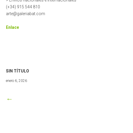
> Envíos nacionales e internacionales
(+34) 915 544 810
arte@galeriabat.com
Enlace
SIN TÍTULO
abril
enero 6, 2026
29,
2026
←