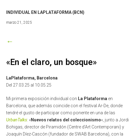
INDIVIDUAL EN LAPLATAFORMA (BCN)
enero
marzo 21, 2025
5,
2026
←
«En el claro, un bosque»
LaPlataforma, Barcelona
Del 27.03.25 al 10.05.25
Mi primera exposición individual con
La Plataforma
en
Barcelona, que además coincide con el festival Ar-De, donde
tendré el gusto de participar como ponente en una de las
UrbanTalks
: «
Nuevos relatos del coleccionismo
«, junto a Jordi
Bohigas, director de Piramidón (Centre d’Art Contemporani) y
Joaquín Díez-Cascón (fundador de SWAB Barcelona), con la