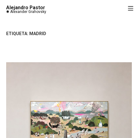
Saltar
Alejandro Pastor
M
al
contenido
ETIQUETA:
MADRID