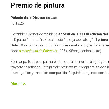
Premio de pintura
Palacio de la Diputación
, Jaén
15.12.25
He tenido el honor de recibir
un accésit en la XXXIX edición del
la Diputación de Jaén. En esta edición, el jurado otorgó el
primer
Belén Mazuecos
, mientras que los
accésits
recayeron en
Ferna
obra
«La conjetura de Poincaré»
(195x195cm, técnica mixta).
Formar parte de este palmarés supone una enorme alegría y un 
trayectoria artística. Este premio refuerza mi compromiso con 
investigación y emoción compartida. Seguiré trabajando con ilu
Más info.