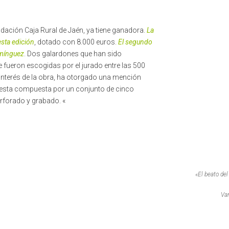
ndación Caja Rural de Jaén, ya tiene ganadora.
La
sta edición
, dotado con 8.000 euros.
El segundo
omínguez
. Dos galardones que han sido
e fueron escogidas por el jurado entre las 500
 interés de la obra, ha otorgado una mención
uesta compuesta por un conjunto de cinco
erforado y grabado. «
«El beato del
Va