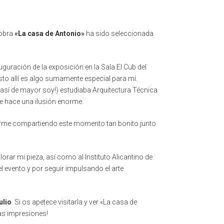
 obra
«La casa de Antonio»
ha sido seleccionada
uguración de la exposición en la Sala El Cub del
sto allí es algo sumamente especial para mí.
 ¡así de mayor soy!) estudiaba Arquitectura Técnica
me hace una ilusión enorme.
verme compartiendo este momento tan bonito junto
rar mi pieza, así como al Instituto Alicantino de
l evento y por seguir impulsando el arte
ulio
. Si os apetece visitarla y ver «La casa de
as impresiones!