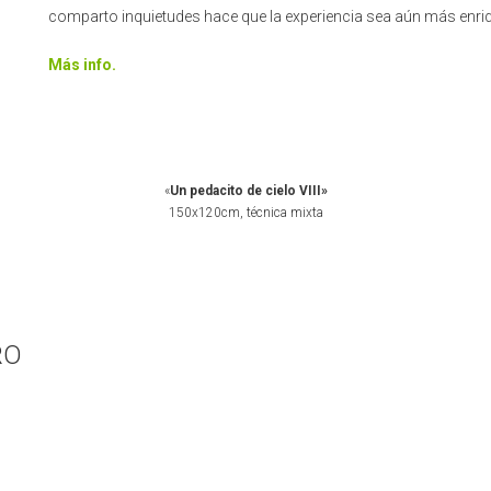
comparto inquietudes hace que la experiencia sea aún más enri
Más info.
«
Un pedacito de cielo VIII»
150x120cm, técnica mixta
RO