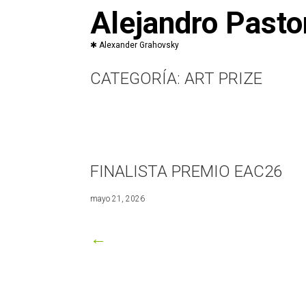
Saltar
Alejandro Pasto
al
contenido
CATEGORÍA:
ART PRIZE
FINALISTA PREMIO EAC26
julio
mayo 21, 2026
5,
2026
←