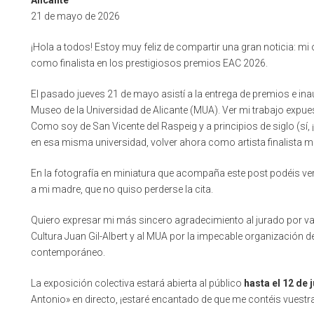
Alicante
21 de mayo de 2026
¡Hola a todos! Estoy muy feliz de compartir una gran noticia: mi
como finalista en los prestigiosos premios EAC 2026.
El pasado jueves 21 de mayo asistí a la entrega de premios e ina
Museo de la Universidad de Alicante (MUA). Ver mi trabajo expue
Como soy de San Vicente del Raspeig y a principios de siglo (sí,
en esa misma universidad, volver ahora como artista finalista 
En la fotografía en miniatura que acompaña este post podéis 
a mi madre, que no quiso perderse la cita.
Quiero expresar mi más sincero agradecimiento al jurado por valo
Cultura Juan Gil-Albert y al MUA por la impecable organización de
contemporáneo.
La exposición colectiva estará abierta al público
hasta el 12 de j
Antonio» en directo, ¡estaré encantado de que me contéis vuestr