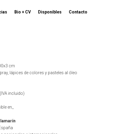
cias
Bio + CV
Disponibles
Contacto
00x3 cm
pray, lápices de colores y pasteles al óleo
(IVA incluido)
ible en_
llamarín
 España