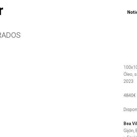
r
Noti
RADOS
100x1
Óleo, s
2023
4840€ 
Dispon
Bea Vi
Gijón,