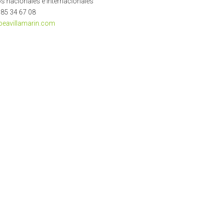
os nacionales e internacionales
985 34 67 08
eavillamarin.com