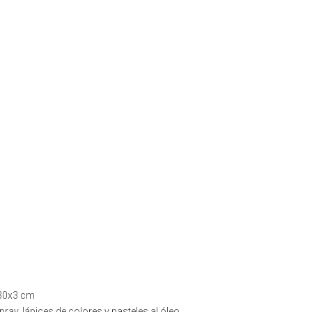
30x3 cm
pray, lápices de colores y pasteles al óleo