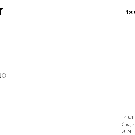
r
Noti
NO
140x1
Óleo, s
2024