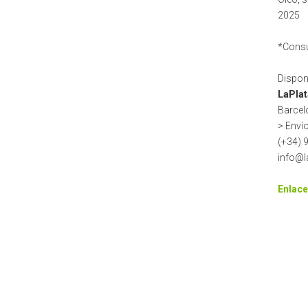
2025
*Consu
Dispon
LaPla
Barcel
> Enví
(+34) 
info@
Enlace