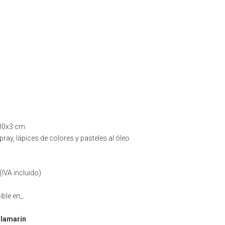
00x3 cm
pray, lápices de colores y pasteles al óleo
(IVA incluido)
ible en_
llamarín