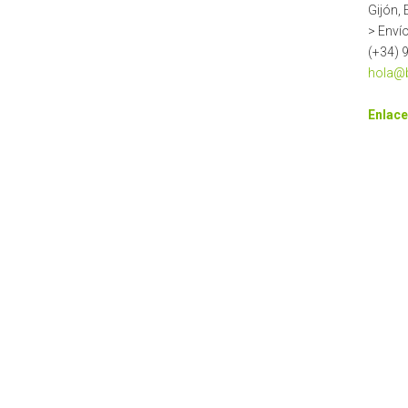
Gijón,
> Enví
(+34) 
hola@b
Enlace