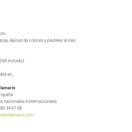
 cm
pray, lápices de colores y pasteles al óleo
(IVA incluido)
ible en_
llamarín
 España
os nacionales e internacionales
985 34 67 08
eavillamarin.com