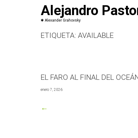
Saltar
Alejandro Pasto
al
contenido
ETIQUETA:
AVAILABLE
EL FARO AL FINAL DEL OCEÁ
marzo
enero 7, 2026
8,
2026
←