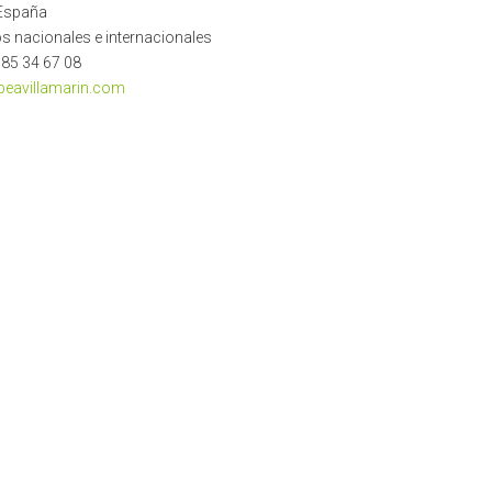
 España
os nacionales e internacionales
985 34 67 08
eavillamarin.com