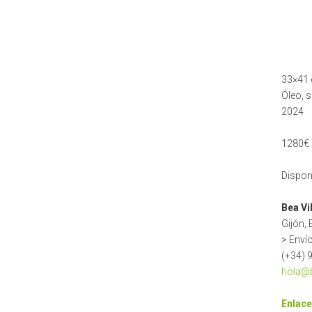
33×41
Óleo, s
2024
1280€ 
Dispon
Bea Vi
Gijón,
> Enví
(+34) 
hola@b
Enlace