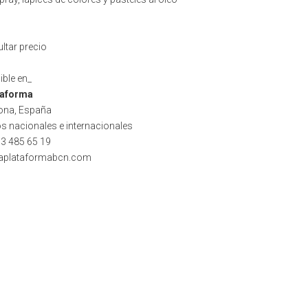
ltar precio
ible en_
taforma
ona, España
os nacionales e internacionales
93 485 65 19
laplataformabcn.com