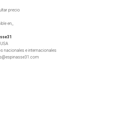
ltar precio
ible en_
asse31
 USA
os nacionales e internacionales
s@espinasse31.com