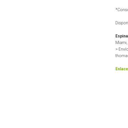
*Consu
Dispon
Espin
Miami,
> Enví
thoma
Enlace