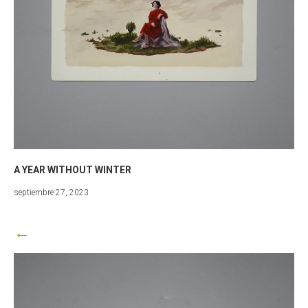
A YEAR WITHOUT WINTER
marzo
septiembre 27, 2023
25,
2024
←