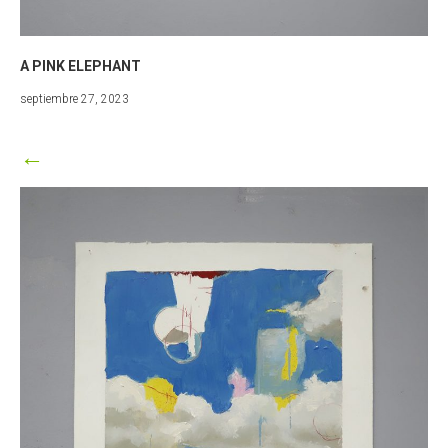
A PINK ELEPHANT
marzo
septiembre 27, 2023
25,
2024
←