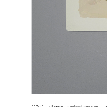
29,7x42cm oil, spray and colored pencils on pape