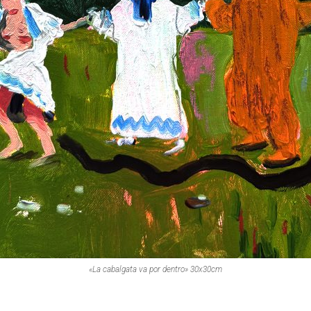
«La cabalgata va por dentro» 30x30cm