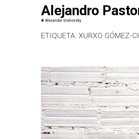
Saltar
Alejandro Pasto
al
contenido
ETIQUETA:
XURXO GÓMEZ-C