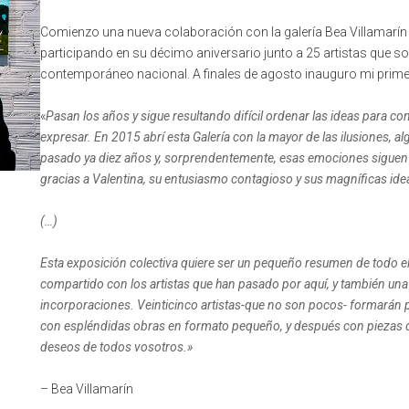
Comienzo una nueva colaboración con la galería Bea Villamarín
participando en su décimo aniversario junto a 25 artistas que so
contemporáneo nacional. A finales de agosto inauguro mi primer
«
Pasan los años y sigue resultando difícil ordenar las ideas para c
expresar. En 2015 abrí esta Galería con la mayor de las ilusiones, a
pasado ya diez años y, sorprendentemente, esas emociones siguen in
gracias a Valentina, su entusiasmo contagioso y sus magníficas ide
(…)
Esta exposición colectiva quiere ser un pequeño resumen de todo ell
compartido con los artistas que han pasado por aquí, y también una 
incorporaciones. Veinticinco artistas-que no son pocos- formarán 
con espléndidas obras en formato pequeño, y después con piezas de
deseos de todos vosotros.»
– Bea Villamarín